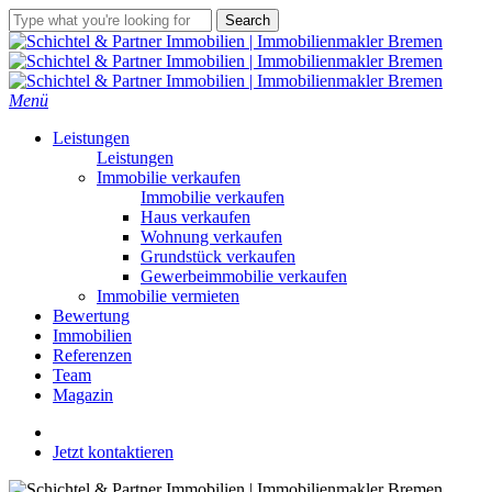
Skip
Search
to
Close
main
Search
content
Menü
Leistungen
Leistungen
Immobilie verkaufen
Immobilie verkaufen
Haus verkaufen
Wohnung verkaufen
Grundstück verkaufen
Gewerbeimmobilie verkaufen
Immobilie vermieten
Bewertung
Immobilien
Referenzen
Team
Magazin
linkedin
youtube
instagram
Jetzt kontaktieren