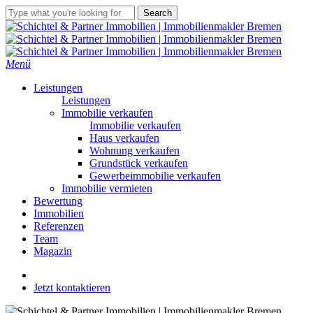
Skip
Search
to
Close
main
Search
content
Menü
Leistungen
Leistungen
Immobilie verkaufen
Immobilie verkaufen
Haus verkaufen
Wohnung verkaufen
Grundstück verkaufen
Gewerbeimmobilie verkaufen
Immobilie vermieten
Bewertung
Immobilien
Referenzen
Team
Magazin
linkedin
youtube
instagram
Jetzt kontaktieren