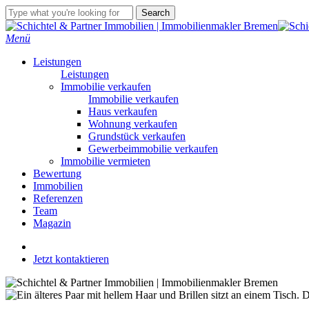
Skip
Search
to
Close
main
Search
Menü
content
Leistungen
Leistungen
Immobilie verkaufen
Immobilie verkaufen
Haus verkaufen
Wohnung verkaufen
Grundstück verkaufen
Gewerbeimmobilie verkaufen
Immobilie vermieten
Bewertung
Immobilien
Referenzen
Team
Magazin
linkedin
youtube
instagram
Jetzt kontaktieren