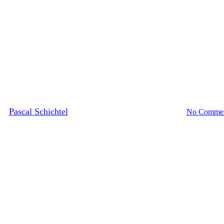
Ratgeber
infach erklärt: Steuervorteile, 
on
Pascal Schichtel
29. September 2025
August 5th, 2026
No Commen